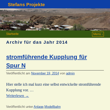
Stefans Projekte
Startseite
Menü ↓
Archiv für das Jahr
2014
stromführende Kupplung für
Spur N
Veröffentlicht am
November 19, 2014
von
admin
Hier stelle ich mal kurz eine selbst entwickelte stromführende
Kupplung vor. …
Weiterlesen
→
Veröffentlicht unter
Anlage
,
Modellbahn