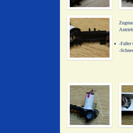
Zugmas
Antrieb
-Falle
-Schne
.
.