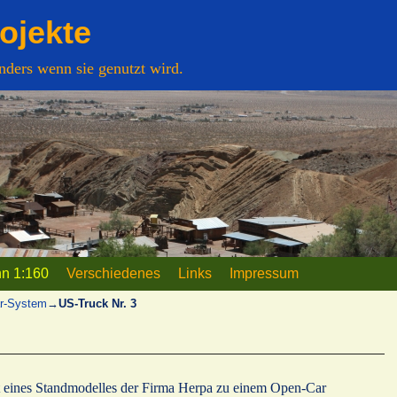
ojekte
sonders wenn sie genutzt wird.
eln
n 1:160
Verschiedenes
Links
Impressum
r-System
→
US-Truck Nr. 3
t eines Standmodelles der Firma Herpa zu einem Open-Car