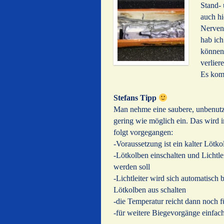
Stand- 
auch hi
Nerven 
hab ich
können
verlier
Es kom
Stefans Tipp
Man nehme eine saubere, unbenutzte
gering wie möglich ein. Das wird i
folgt vorgegangen:
-Voraussetzung ist ein kalter Lötko
-Lötkolben einschalten und Lichtlei
werden soll
-Lichtleiter wird sich automatisch
Lötkolben aus schalten
-die Temperatur reicht dann noch f
-für weitere Biegevorgänge einfac