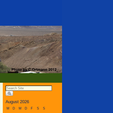
August 2026
M
D
M
D
F
S
S