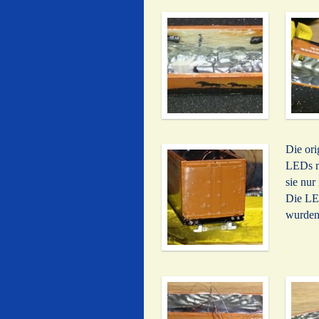
Die ori
LEDs m
sie nur
Die LED
wurden
.