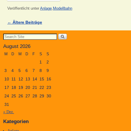
Veröffentlicht unter
Anlage
,
Modellbahn
←
Ältere Beiträge
Artikelnavigation
August 2026
M
D
M
D
F
S
S
1
2
3
4
5
6
7
8
9
10
11
12
13
14
15
16
17
18
19
20
21
22
23
24
25
26
27
28
29
30
31
« Dez.
Kategorien
Anlage